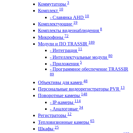
3
Коммутаторы
10
Комплект
10
- Славянка AHD
19
Комплектующие
8
Комплекты видеонаблюдения
72
Микрофоны
189
Модули и ПО TRASSIR
11
- Интеграция
80
- Интеллектуальные модули
5
- Приложения
- Программное обеспечение TRASSIR
89
48
Объективы для камер
13
Персональные видеорегистраторы PVR
148
Поворотные камеры
114
- IP-камеры
34
- Аналоговые
12
Регистраторы
65
Тепловизионные камеры
25
Шкафы