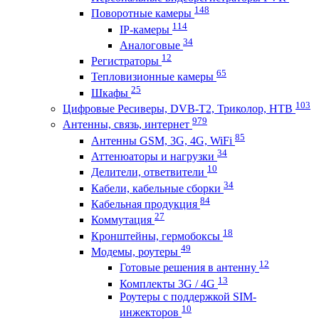
148
Поворотные камеры
114
IP-камеры
34
Аналоговые
12
Регистраторы
65
Тепловизионные камеры
25
Шкафы
103
Цифровые Ресиверы, DVB-T2, Триколор, НТВ
979
Антенны, связь, интернет
85
Антенны GSM, 3G, 4G, WiFi
34
Аттенюаторы и нагрузки
10
Делители, ответвители
34
Кабели, кабельные сборки
84
Кабельная продукция
27
Коммутация
18
Кронштейны, гермобоксы
49
Модемы, роутеры
12
Готовые решения в антенну
13
Комплекты 3G / 4G
Роутеры с поддержкой SIM-
10
инжекторов