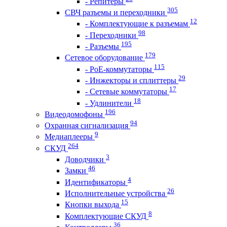
- Репитеры
305
СВЧ разъемы и переходники
12
- Комплектующие к разъемам
98
- Переходники
195
- Разъемы
179
Сетевое оборудование
115
- PoE-коммутаторы
29
- Инжекторы и сплиттеры
17
- Сетевые коммутаторы
18
- Удлинители
196
Видеодомофоны
94
Охранная сигнализация
9
Медиаплееры
264
СКУД
3
Доводчики
46
Замки
4
Идентификаторы
26
Исполнительные устройства
15
Кнопки выхода
8
Комплектующие СКУД
36