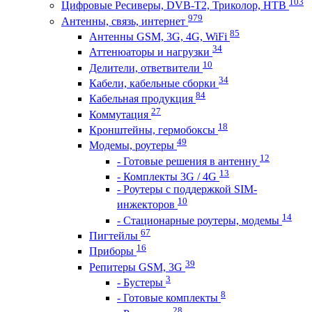
103
Цифровые Ресиверы, DVB-T2, Триколор, НТВ
979
Антенны, связь, интернет
85
Антенны GSM, 3G, 4G, WiFi
34
Аттенюаторы и нагрузки
10
Делители, ответвители
34
Кабели, кабельные сборки
84
Кабельная продукция
27
Коммутация
18
Кронштейны, гермобоксы
49
Модемы, роутеры
12
- Готовые решения в антенну
13
- Комплекты 3G / 4G
- Роутеры с поддержкой SIM-
10
инжекторов
14
- Стационарные роутеры, модемы
67
Пигтейлы
16
Приборы
39
Репитеры GSM, 3G
3
- Бустеры
8
- Готовые комплекты
28