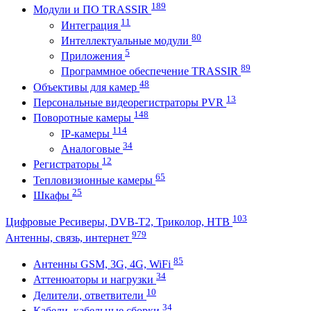
189
Модули и ПО TRASSIR
11
Интеграция
80
Интеллектуальные модули
5
Приложения
89
Программное обеспечение TRASSIR
48
Объективы для камер
13
Персональные видеорегистраторы PVR
148
Поворотные камеры
114
IP-камеры
34
Аналоговые
12
Регистраторы
65
Тепловизионные камеры
25
Шкафы
103
Цифровые Ресиверы, DVB-T2, Триколор, НТВ
979
Антенны, связь, интернет
85
Антенны GSM, 3G, 4G, WiFi
34
Аттенюаторы и нагрузки
10
Делители, ответвители
34
Кабели, кабельные сборки