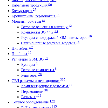
84
Кабельная продукция
27
Коммутация
18
Кронштейны, гермобоксы
49
Модемы, роутеры
12
Готовые решения в антенну
13
Комплекты 3G / 4G
10
Роутеры с поддержкой SIM-инжекторов
14
Стационарные роутеры, модемы
67
Пигтейлы
16
Приборы
39
Репитеры GSM, 3G
3
Бустеры
8
Готовые комплекты
28
Репитеры
305
СВЧ разъемы и переходники
12
Комплектующие к разъемам
98
Переходники
195
Разъемы
179
Сетевое оборудование
115
PoE-коммутаторы