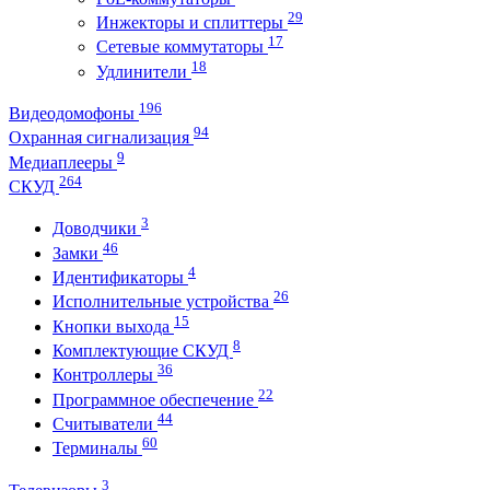
29
Инжекторы и сплиттеры
17
Сетевые коммутаторы
18
Удлинители
196
Видеодомофоны
94
Охранная сигнализация
9
Медиаплееры
264
СКУД
3
Доводчики
46
Замки
4
Идентификаторы
26
Исполнительные устройства
15
Кнопки выхода
8
Комплектующие СКУД
36
Контроллеры
22
Программное обеспечение
44
Считыватели
60
Терминалы
3