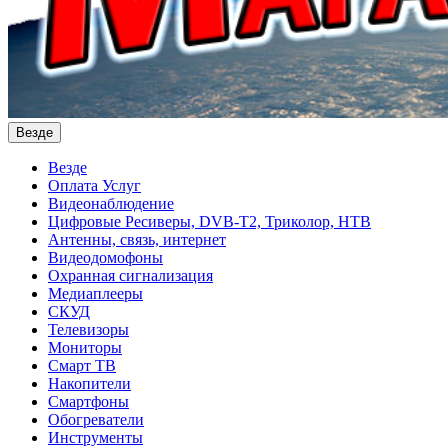
Везде
Везде
Оплата Услуг
Видеонаблюдение
Цифровые Ресиверы, DVB-T2, Триколор, НТВ
Антенны, связь, интернет
Видеодомофоны
Охранная сигнализация
Медиаплееры
СКУД
Телевизоры
Мониторы
Смарт ТВ
Накопители
Смартфоны
Обогреватели
Инструменты