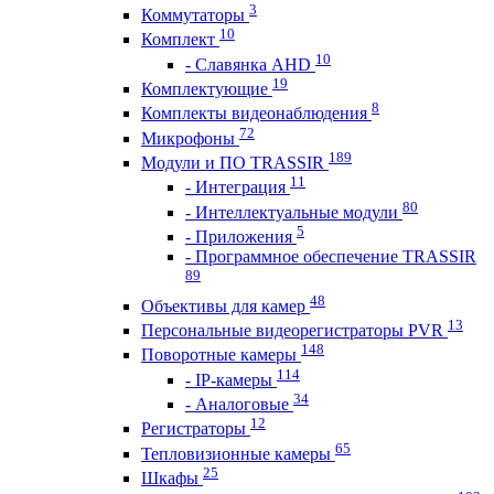
3
Коммутаторы
10
Комплект
10
- Славянка AHD
19
Комплектующие
8
Комплекты видеонаблюдения
72
Микрофоны
189
Модули и ПО TRASSIR
11
- Интеграция
80
- Интеллектуальные модули
5
- Приложения
- Программное обеспечение TRASSIR
89
48
Объективы для камер
13
Персональные видеорегистраторы PVR
148
Поворотные камеры
114
- IP-камеры
34
- Аналоговые
12
Регистраторы
65
Тепловизионные камеры
25
Шкафы