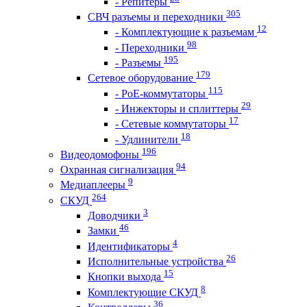
- Репитеры
305
СВЧ разъемы и переходники
12
- Комплектующие к разъемам
98
- Переходники
195
- Разъемы
179
Сетевое оборудование
115
- PoE-коммутаторы
29
- Инжекторы и сплиттеры
17
- Сетевые коммутаторы
18
- Удлинители
196
Видеодомофоны
94
Охранная сигнализация
9
Медиаплееры
264
СКУД
3
Доводчики
46
Замки
4
Идентификаторы
26
Исполнительные устройства
15
Кнопки выхода
8
Комплектующие СКУД
36