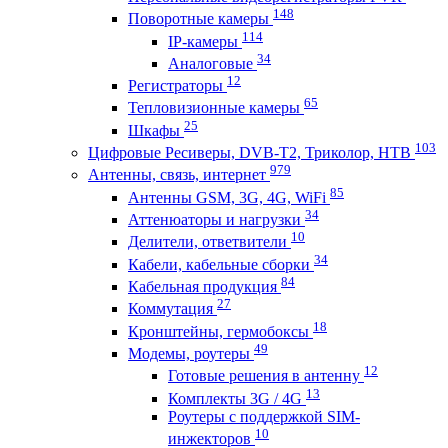
148
Поворотные камеры
114
IP-камеры
34
Аналоговые
12
Регистраторы
65
Тепловизионные камеры
25
Шкафы
103
Цифровые Ресиверы, DVB-T2, Триколор, НТВ
979
Антенны, связь, интернет
85
Антенны GSM, 3G, 4G, WiFi
34
Аттенюаторы и нагрузки
10
Делители, ответвители
34
Кабели, кабельные сборки
84
Кабельная продукция
27
Коммутация
18
Кронштейны, гермобоксы
49
Модемы, роутеры
12
Готовые решения в антенну
13
Комплекты 3G / 4G
Роутеры с поддержкой SIM-
10
инжекторов