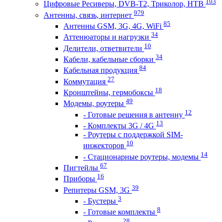
103
Цифровые Ресиверы, DVB-T2, Триколор, НТВ
979
Антенны, связь, интернет
85
Антенны GSM, 3G, 4G, WiFi
34
Аттенюаторы и нагрузки
10
Делители, ответвители
34
Кабели, кабельные сборки
84
Кабельная продукция
27
Коммутация
18
Кронштейны, гермобоксы
49
Модемы, роутеры
12
- Готовые решения в антенну
13
- Комплекты 3G / 4G
- Роутеры с поддержкой SIM-
10
инжекторов
14
- Стационарные роутеры, модемы
67
Пигтейлы
16
Приборы
39
Репитеры GSM, 3G
3
- Бустеры
8
- Готовые комплекты
28