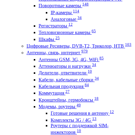
148
Поворотные камеры
114
IP-камеры
34
Аналоговые
12
Регистраторы
65
Тепловизионные камеры
25
Шкафы
103
Цифровые Ресиверы, DVB-T2, Триколор, НТВ
979
Антенны, связь, интернет
85
Антенны GSM, 3G, 4G, WiFi
34
Аттенюаторы и нагрузки
10
Делители, ответвители
34
Кабели, кабельные сборки
84
Кабельная продукция
27
Коммутация
18
Кронштейны, гермобоксы
49
Модемы, роутеры
12
Готовые решения в антенну
13
Комплекты 3G / 4G
Роутеры с поддержкой SIM-
10
инжекторов