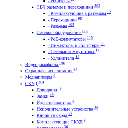
- Репитеры
305
СВЧ разъемы и переходники
12
- Комплектующие к разъемам
98
- Переходники
195
- Разъемы
179
Сетевое оборудование
115
- PoE-коммутаторы
29
- Инжекторы и сплиттеры
17
- Сетевые коммутаторы
18
- Удлинители
196
Видеодомофоны
94
Охранная сигнализация
9
Медиаплееры
264
СКУД
3
Доводчики
46
Замки
4
Идентификаторы
26
Исполнительные устройства
15
Кнопки выхода
8
Комплектующие СКУД
36