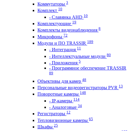
3
Коммутаторы
10
Комплект
10
- Славянка AHD
19
Комплектующие
8
Комплекты видеонаблюдения
72
Микрофоны
189
Модули и ПО TRASSIR
11
- Интеграция
80
- Интеллектуальные модули
5
- Приложения
- Программное обеспечение TRASSIR
89
48
Объективы для камер
13
Персональные видеорегистраторы PVR
148
Поворотные камеры
114
- IP-камеры
34
- Аналоговые
12
Регистраторы
65
Тепловизионные камеры
25
Шкафы