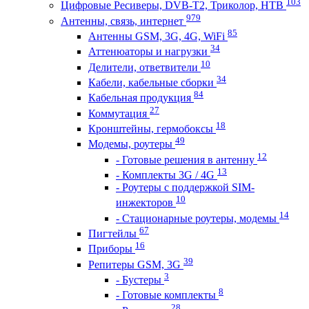
103
Цифровые Ресиверы, DVB-T2, Триколор, НТВ
979
Антенны, связь, интернет
85
Антенны GSM, 3G, 4G, WiFi
34
Аттенюаторы и нагрузки
10
Делители, ответвители
34
Кабели, кабельные сборки
84
Кабельная продукция
27
Коммутация
18
Кронштейны, гермобоксы
49
Модемы, роутеры
12
- Готовые решения в антенну
13
- Комплекты 3G / 4G
- Роутеры с поддержкой SIM-
10
инжекторов
14
- Стационарные роутеры, модемы
67
Пигтейлы
16
Приборы
39
Репитеры GSM, 3G
3
- Бустеры
8
- Готовые комплекты
28